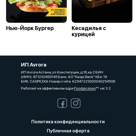
Нью-Йорк Бургер
Кесадилья с
курицей
ИП Avrora
ИП Avrora Астана, ул.Конституции, д.16, кв.2 БИН
(ИИН): 871230450145 Банк: АО "Kaspi Bank" КБе: 19
БИК: CASPKZKA Номер счёта: KZ94722S000040254508
Работает на эффективном ядре
Foodpicásso
ver. 3.2
Политика конфиденциальности
Публичная оферта