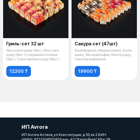
Гриль-сет 32 шт
Сакура сет (47шт)
Яки унаги рору (8шт.) Яки сякэ
Калифорния, Айдахо маки, Бали
рору (8шт.) Сакраменто маки
маки, Филадельфия, Киото рору,
(8шт.) Сяке терияки рору (8шт.)
Сякэ Калифорния
12200 ₸
19900 ₸
ИП Avrora
ИП Avrora Астана, ул.Конституции, д.16, кв.2 БИН
(ИИН): 871230450145 Банк: АО "Kaspi Bank" КБе: 19