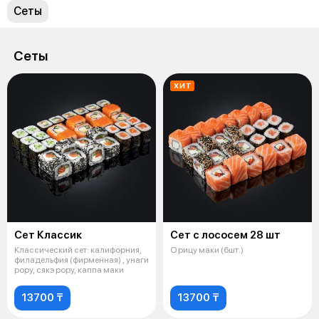
Сеты
Сеты
ХИТ
Сет Классик
Сет с лососем 28 шт
Классический сет: калифорния,
О рицу маки (6шт.)
филадельфия (фирменная) , унаги
рору, сякэ рору, каппа маки
13700 ₸
13700 ₸