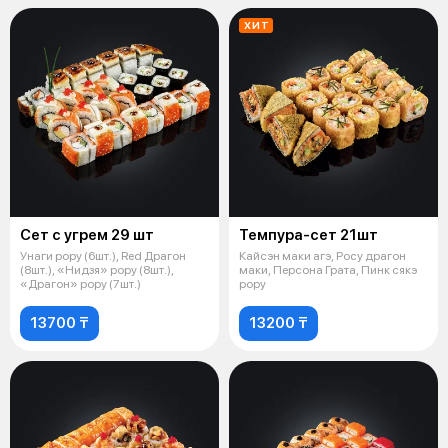
ХИТ
Сет с угрем 29 шт
Темпура-сет 21шт
Унаги рору (6шт.), Red Драгон
Кайсэн маки агэ, Росу драгон
(8шт.), «Нидзя» рору (8шт.),
маки, Персона Грата, Пинк сякэ
«Драгон» рору (7шт.)
рору
13700 ₸
13200 ₸