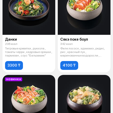
Данки
Сякэ поке боул
206 ккал
342 ккал
Тигровые креветки , руккола ,
Филе лосося , эдамамэ , редис,
томаты черри , кедровые орешки ,
рис , красный лук ,
пармезан , соус "Бальзамик"
маринованные водоросли ,
огурец , авока
3300 ₸
4100 ₸
НОВИНКА