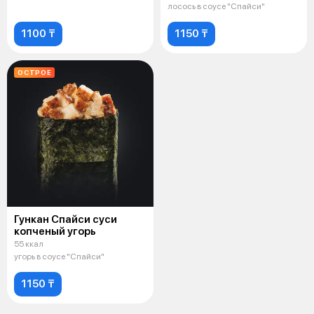
лосось в соусе "Спайси"
1100 ₸
1150 ₸
ОСТРОЕ
Гункан Спайси суси
копченый угорь
55 ккал
угорь в соусе "Спайси"
1150 ₸