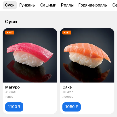
Суси
Гунканы
Сашими
Роллы
Горячие роллы
С
Суси
ХИТ
ХИТ
Магуро
Сякэ
41 ккал
48 ккал
тунец
лосось
1100 ₸
1050 ₸