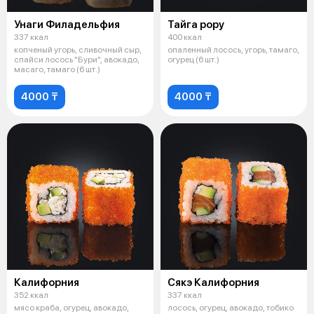
Унаги Филадельфия
Тайга рору
337 ккал
400 ккал
копченый угорь, сливочный сыр,
опаленный лосось, угорь, тамаго,
спайси лосось "Бури", авокадо,
огурец (6 шт.)
масаго, тамаго (6 шт.)
4000 ₸
4000 ₸
Калифорния
Сякэ Калифорния
352 ккал
337 ккал
мясо краба, огурец, авокадо,
лосось, огурец, авокадо, тобико