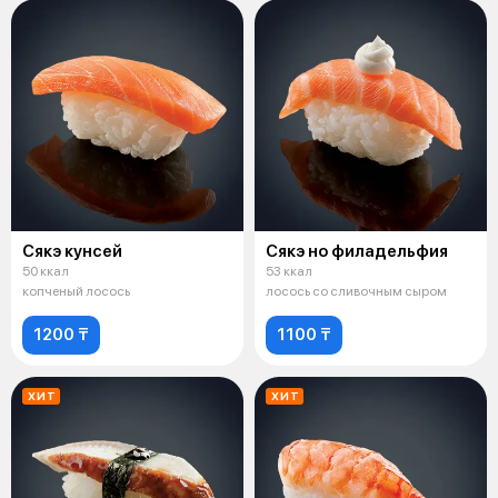
Сякэ кунсей
Сякэ но филадельфия
50 ккал
53 ккал
копченый лосось
лосось со сливочным сыром
1200 ₸
1100 ₸
ХИТ
ХИТ