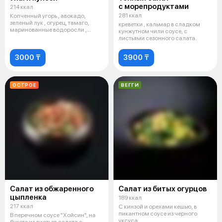
с морепродуктами
214 ккал
281 ккал
Копченный угорь , авокадо,
зеленый лук , огурец, тамаго,
креветки , кальмар в сладком
маринованные водоросли ,
кунжутном чили соусе, с
лапша ха
листьями сезонного салата.
3000 ₸
3900 ₸
ОСТРОЕ
ВЕГГИ
Салат из обжаренного
Салат из битых огурцов
цыпленка
189 ккал
217 ккал
С кинзой и орехами кешью, в
пикантном соусе из черного
В перечном соусе "Хойсин", на
уксуса.
букете из листьев салата с