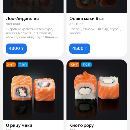
Лос-Анджелес
Осака маки 6 шт
464 ккал
352 ккал
Тигровые креветки в темпуре,
Лосось, сливочный сыр, огурец,
лосось в соус 0ще "Спайси",
васаби
авокадо, васаби, соус "Динамит"
(
4300 ₸
4500 ₸
ХИТ
ТОП
ХИТ
ТОП
О рицу маки
Киото рору