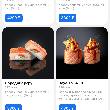
391 ккал
375 ккал
лосось, красная икра, сливочный
лосось, сливочный сыр, красная
сыр (6 шт.)
икра (8 шт.)
4200 ₸
3800 ₸
Парадайз рору
Royal roll 4 шт
297 ккал
298 ккал
лосось, красная икра, сливочный
Опаленный ролл со сливочным
сыр, авокадо (6 шт.)
сыром, тартаром из лосося и
копченого угря, с красной икрой,
с
3300 ₸
4300 ₸