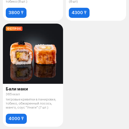
тобико (8 шт.)
(8 шт)
3800 ₸
4300 ₸
ОСТРОЕ
Бали маки
365 ккал
тигровые креветки в панировке,
тобико, обжаренный лосось,
манго, соус "Унаги" (7 шт.)
4000 ₸