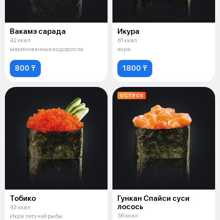
Вакамэ сарада
Икура
42 ккал
61 ккал
маринованные водоросли
икра
800 ₸
1800 ₸
ОСТРОЕ
Тобико
Гункан Спайси суси
лосось
43 ккал
56 ккал
Икра летучей рыбы