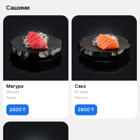
Сашими
Магуро
Сякэ
56 ккал
97 ккал
Тунец
Лосось
2400 ₸
2800 ₸