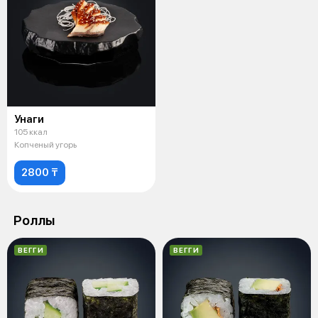
Унаги
105 ккал
Копченый угорь
2800 ₸
Роллы
ВЕГГИ
ВЕГГИ