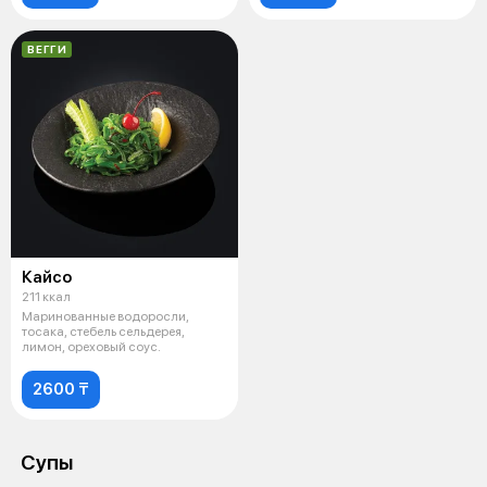
ВЕГГИ
Кайсо
211 ккал
Маринованные водоросли,
тосака, стебель сельдерея,
лимон, ореховый соус.
2600 ₸
Супы