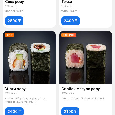
Сякэ рору
Тэкка
175 ккал
164 ккал
лосось (6 шт.)
тунец (6 шт.)
2500 ₸
2400 ₸
ХИТ
ОСТРОЕ
Унаги рору
Спайси магуро рору
172 ккал
256 ккал
копченый угорь, огурец, соус
тунец в соусе "Спайси" (6 шт.)
"Унаги", кунжут (6 шт.)
2600 ₸
2100 ₸