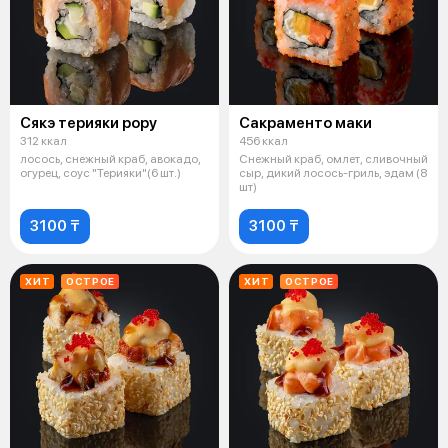
Сякэ терияки рору
Сакраменто маки
312 ккал
456 ккал
лосось, снежный краб, авокадо,
Снежный краб, омлет, сливочный
огурец, соус "Терияки"(6 шт.)
сыр, дикий лосось-гриль, эдам (8
шт)
3100 ₸
3100 ₸
ХИТ
ОСТРОЕ
ХИТ
ОСТРОЕ