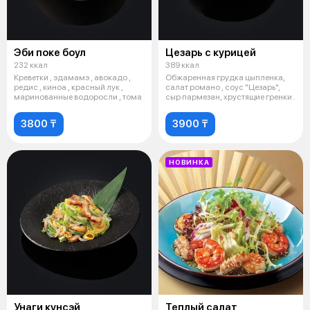
Эби поке боул
Цезарь с курицей
232 ккал
389 ккал
Креветки , эдамамэ , авокадо ,
Обжаренная грудка цыпленка,
редис , киноа , красный лук ,
салат романо , соус "Цезарь",
маринованные водоросли , тома
сыр пармезан, хрустящие гренки .
3800 ₸
3900 ₸
НОВИНКА
Унаги кунсэй
Теплый салат