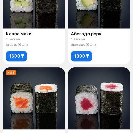
Каппа маки
Абогадо рору
139 ккал
186 ккал
огурец (6 шт.)
авокадо (6 шт.)
1600 ₸
1800 ₸
ХИТ