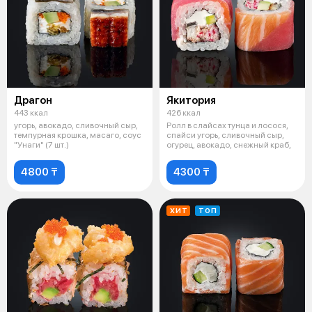
Драгон
Якитория
443 ккал
426 ккал
угорь, авокадо, сливочный сыр,
Ролл в слайсах тунца и лосося,
темпурная крошка, масаго, соус
спайси угорь, сливочный сыр,
"Унаги" (7 шт.)
огурец, авокадо, снежный краб,
4800 ₸
4300 ₸
ХИТ
ТОП