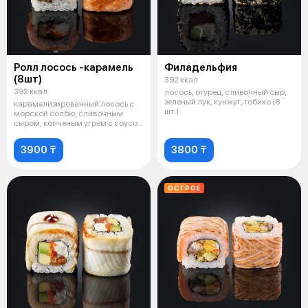
Ролл лосось -карамель
Филадельфия
(8шт)
392 ккал
392 ккал
лосось, огурец, сливочный сыр,
зеленый лук, кунжут, тобико (8
карамелизированный лосось с
шт.)
морской солбю, сливочным
сыром, копченым угрем с соусом
"Спайс
3900 ₸
3800 ₸
ОСТРОЕ