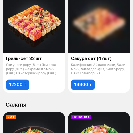
Гриль-сет 32 шт
Сакура сет (47шт)
Яки унаги рору (8шт.) Яки сякэ
Калифорния, Айдахо маки, Бали
рору (8шт.) Сакраменто маки
маки, Филадельфия, Киото рору,
(8шт.) Сяке терияки рору (8шт.)
Сякэ Калифорния
12200 ₸
19900 ₸
Салаты
ХИТ
НОВИНКА