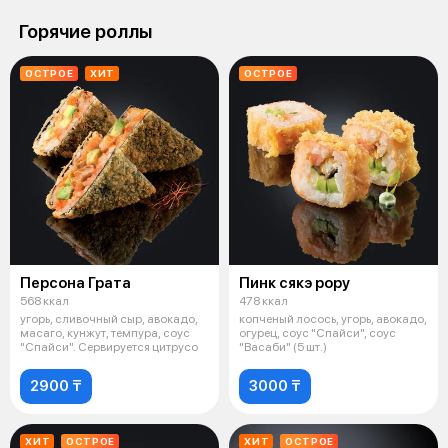
Горячие роллы
ОСТРОЕ
ХИТ
ОСТРОЕ
Персона Грата
Пинк сякэ рору
568 ккал
478 ккал
угорь, сливочный сыр, авокадо,
копченый лосось, угорь, авокадо,
масаго, кунжут, темпура, соус
огурец, соус "Спайси", соус
"Спайси". Сервируется цитрусо
"Васаби" (5 шт.)
2900 ₸
3000 ₸
ХИТ
ОСТРОЕ
ХИТ
ОСТРОЕ