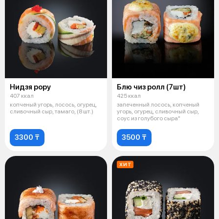
Нидзя рору
Блю чиз ролл (7шт)
407 ккал
425 ккал
копченый угорь, лосось, огурец,
запеченный лосось, копченый
сливочный сыр, тамаго, (8 шт.)
угорь, огурец, сливочный сыр,
соус из голубого сыра"
3300 ₸
3500 ₸
ХИТ