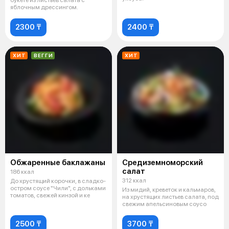
яблочным дрессингом.
2300 ₸
2400 ₸
ХИТ
ВЕГГИ
ХИТ
Обжаренные баклажаны
Средиземноморский
салат
186 ккал
312 ккал
До хрустящий корочки, в сладко-
остром соусе "Чили", с дольками
Из мидий, креветок и кальмаров,
томатов, свежей кинзой и ке
на хрустящих листьев салата, под
свежим апельсиновым соусо
2500 ₸
3700 ₸