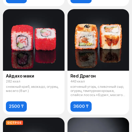
Айдахо маки
Red Драгон
282 ккал
443 ккал
снежный краб, авокадо, огурец,
копченый угорь, сливочный сыр,
масаго (8 шт.)
огурец, темпурная крошка,
спайси лосось «Бури», масаго
(8 ш
2500 ₸
3600 ₸
ОСТРОЕ