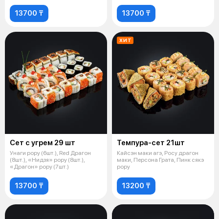
13700 ₸
13700 ₸
ХИТ
Сет с угрем 29 шт
Темпура-сет 21шт
Унаги рору (6шт.), Red Драгон
Кайсэн маки агэ, Росу драгон
(8шт.), «Нидзя» рору (8шт.),
маки, Персона Грата, Пинк сякэ
«Драгон» рору (7шт.)
рору
13700 ₸
13200 ₸