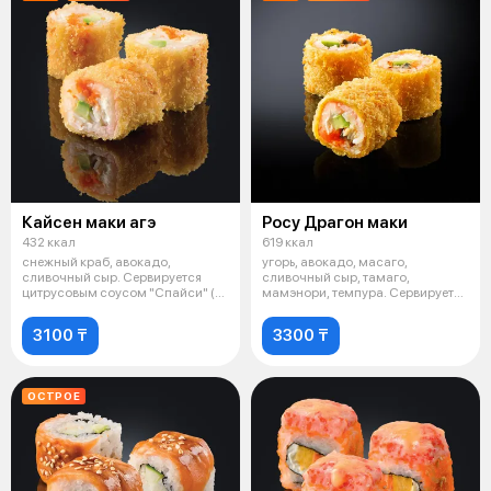
Кайсен маки агэ
Росу Драгон маки
432 ккал
619 ккал
снежный краб, авокадо,
угорь, авокадо, масаго,
сливочный сыр. Сервируется
сливочный сыр, тамаго,
цитрусовым соусом "Спайси" (6
мамэнори, темпура. Сервируется
шт.)
цитрусовым с
3100 ₸
3300 ₸
ОСТРОЕ