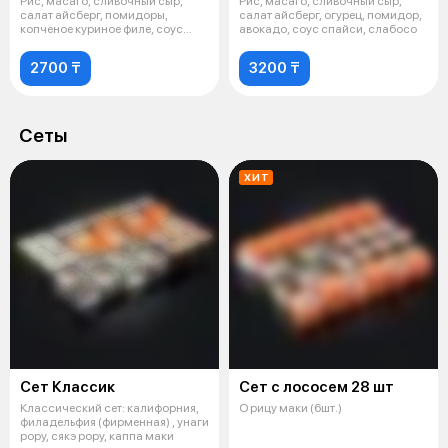
Рис, масаго, сливочный сыр,
Рис, масаго, сливочный сыр,
салат айсберг, помидоры,
салат айсберг, огурец, помидор,
копченое куриное филе, соус
авокадо, соус спайси, слабосо
Цезарь. С
2700 ₸
3200 ₸
Сеты
ХИТ
Сет Классик
Сет с лососем 28 шт
Классический сет: калифорния,
О рицу маки (6шт.)
филадельфия (фирменная) , унаги
рору, сякэ рору, каппа маки