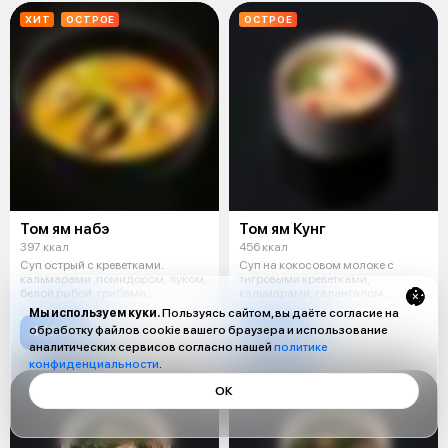
ХИТ
ОСТРОЕ
ОСТРОЕ
Том ям набэ
Том ям Кунг
397 ккал
456 ккал
Суп острый с креветками.
Суп на кокосовом молоке с
кальмарами ,помидором, луком,
тигровыми креветками,
белой рыбой, грибами,
кальмарами, галангалом,
лемонграссом
лемонграссом и гри
Мы используем куки.
Пользуясь сайтом, вы даёте согласие на
4100 ₸
4700 ₸
обработку файлов cookie вашего браузера и использование
аналитических сервисов согласно нашей
политике
конфиденциальности
.
ОК