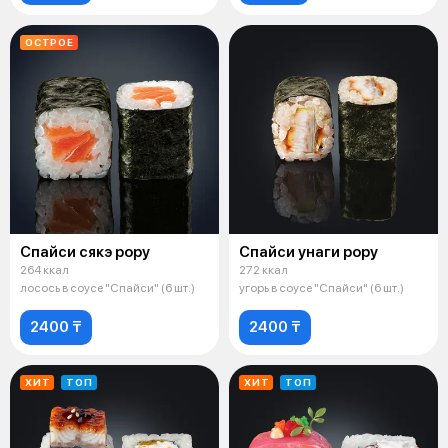
ОСТРОЕ
Спайси сякэ рору
Спайси унаги рору
264 ккал
272 ккал
лосось в соусе "Спайси" (6 шт.)
угорь в соусе "Спайси" (6 шт.)
2400 ₸
2400 ₸
ХИТ
ТОП
ХИТ
ТОП