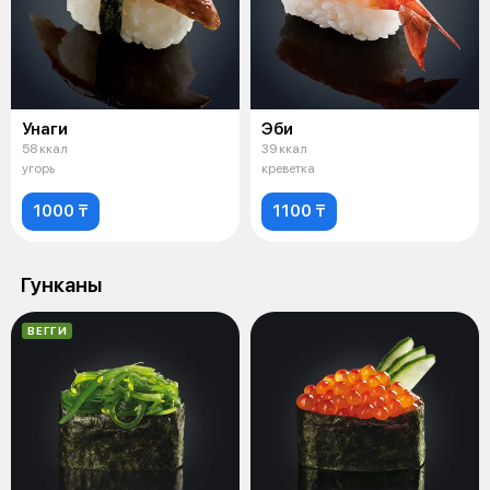
Унаги
Эби
58 ккал
39 ккал
угорь
креветка
1000 ₸
1100 ₸
Гунканы
ВЕГГИ