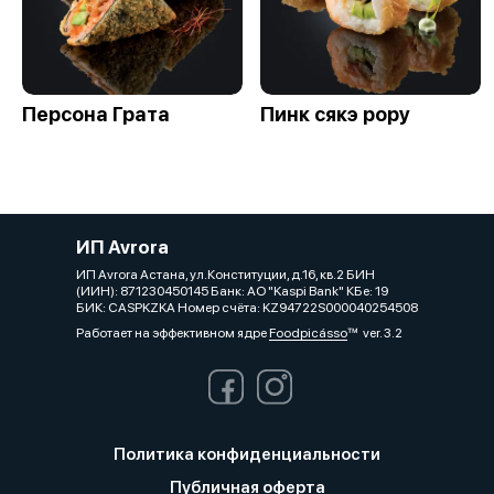
Персона Грата
Пинк сякэ рору
ИП Avrora
ИП Avrora Астана, ул.Конституции, д.16, кв.2 БИН
(ИИН): 871230450145 Банк: АО "Kaspi Bank" КБе: 19
БИК: CASPKZKA Номер счёта: KZ94722S000040254508
Работает на эффективном ядре
Foodpicásso
ver. 3.2
Политика конфиденциальности
Публичная оферта