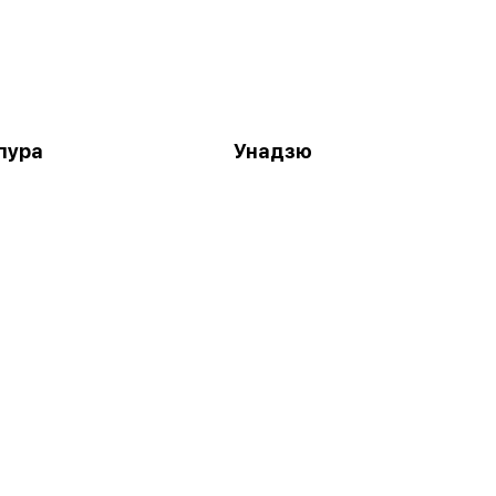
пура
Унадзю