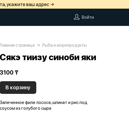
та, укажите ваш адрес →
Войти
Главная страница
Рыба и морепродукты
Сякэ тиизу синоби яки
3100 ₸
В корзину
Запеченное филе лосося, шпинат и рис под
соусом из голубого сыра