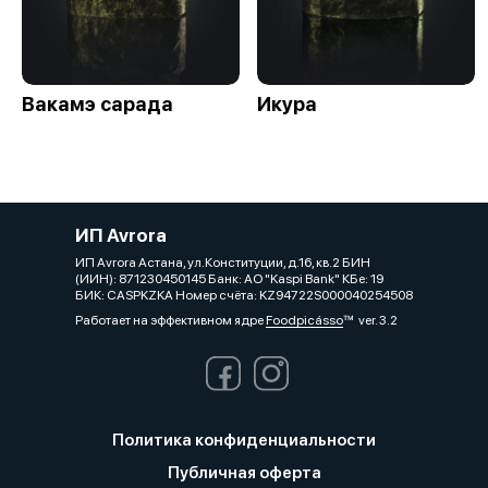
Вакамэ сарада
Икура
ИП Avrora
ИП Avrora Астана, ул.Конституции, д.16, кв.2 БИН
(ИИН): 871230450145 Банк: АО "Kaspi Bank" КБе: 19
БИК: CASPKZKA Номер счёта: KZ94722S000040254508
Работает на эффективном ядре
Foodpicásso
ver. 3.2
Политика конфиденциальности
Публичная оферта