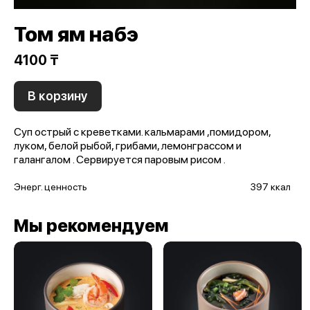
Том ям набэ
4100 ₸
В корзину
Суп острый с креветками. кальмарами ,помидором,
луком, белой рыбой, грибами, лемонграссом и
галангалом . Сервируется паровым рисом .
Энерг. ценность
397 ккал
Мы рекомендуем