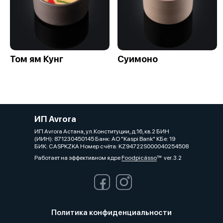
Том ям Кунг
Суимоно
ИП Avrora
ИП Avrora Астана, ул.Конституции, д.16, кв.2 БИН
(ИИН): 871230450145 Банк: АО "Kaspi Bank" КБе: 19
БИК: CASPKZKA Номер счёта: KZ94722S000040254508
Работает на эффективном ядре
Foodpicásso
ver. 3.2
Политика конфиденциальности