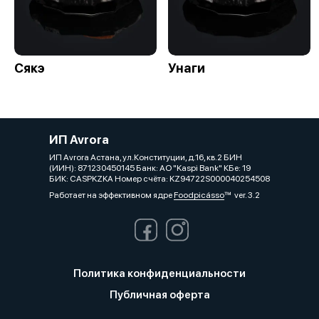
Сякэ
Унаги
ИП Avrora
ИП Avrora Астана, ул.Конституции, д.16, кв.2 БИН
(ИИН): 871230450145 Банк: АО "Kaspi Bank" КБе: 19
БИК: CASPKZKA Номер счёта: KZ94722S000040254508
Работает на эффективном ядре
Foodpicásso
ver. 3.2
Политика конфиденциальности
Публичная оферта