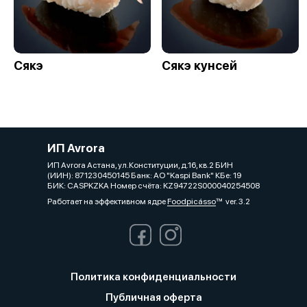
Сякэ
Сякэ кунсей
ИП Avrora
ИП Avrora Астана, ул.Конституции, д.16, кв.2 БИН
(ИИН): 871230450145 Банк: АО "Kaspi Bank" КБе: 19
БИК: CASPKZKA Номер счёта: KZ94722S000040254508
Работает на эффективном ядре
Foodpicásso
ver. 3.2
Политика конфиденциальности
Публичная оферта