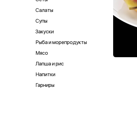
Салаты
Супы
Закуски
Рыба и морепродукты
Мясо
Лапша и рис
Напитки
Гарниры