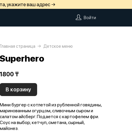
та, укажите ваш адрес →
Войти
Главная страница
Детское меню
Superhero
1800 ₸
В корзину
Мини бургер с котлетой из рубленной говядины,
маринованным огурцом, сливочным сыром и
салатом айсберг. Подается с картофелем фри.
Соус на выбор; кетчуп, сметана, сырный,
майонез.