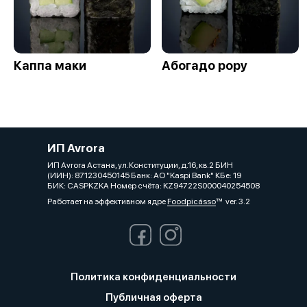
Каппа маки
Абогадо рору
ИП Avrora
ИП Avrora Астана, ул.Конституции, д.16, кв.2 БИН
(ИИН): 871230450145 Банк: АО "Kaspi Bank" КБе: 19
БИК: CASPKZKA Номер счёта: KZ94722S000040254508
Работает на эффективном ядре
Foodpicásso
ver. 3.2
Политика конфиденциальности
Публичная оферта