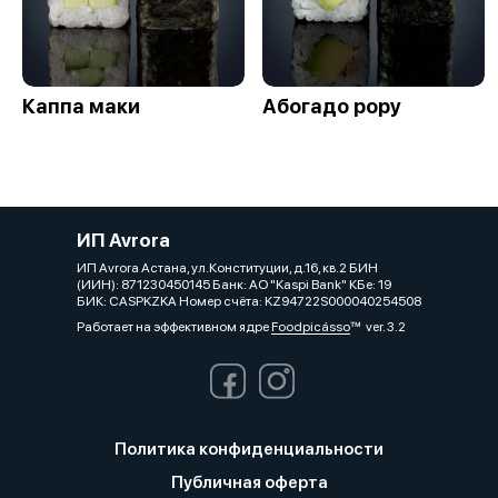
Каппа маки
Абогадо рору
ИП Avrora
ИП Avrora Астана, ул.Конституции, д.16, кв.2 БИН
(ИИН): 871230450145 Банк: АО "Kaspi Bank" КБе: 19
БИК: CASPKZKA Номер счёта: KZ94722S000040254508
Работает на эффективном ядре
Foodpicásso
ver. 3.2
Политика конфиденциальности
Публичная оферта