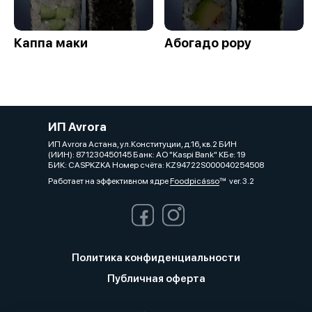
Каппа маки
Абогадо рору
ИП Avrora
ИП Avrora Астана, ул.Конституции, д.16, кв.2 БИН
(ИИН): 871230450145 Банк: АО "Kaspi Bank" КБе: 19
БИК: CASPKZKA Номер счёта: KZ94722S000040254508
Работает на эффективном ядре
Foodpicásso
ver. 3.2
Политика конфиденциальности
Публичная оферта